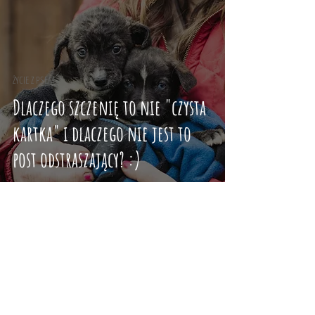
ŻYCIE Z PSEM
Dlaczego szczenię to nie "czysta
kartka" i dlaczego nie jest to
post odstraszający? :)
2
/
2
PetSister