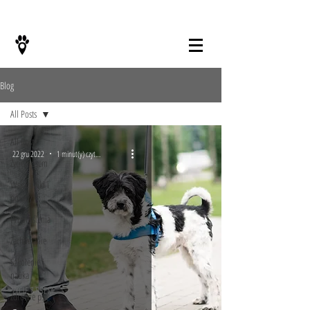
KONTAKT
Blog
All Posts
All Posts
22 gru 2022
1 minut(y) czytania
Życie z psem
Wskazówki i
porady
Przemyślenia
Zachowanie
Szkolenie i
nauka
ŻYCIE Z PSEM
Zdrowie psa