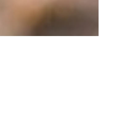
17 mar 2023
2 minut(y) czytania
ŻYCIE Z PSEM
Dlaczego tak często wspominam o tej relacji?
Relacja, relacja i jeszcze raz relacja - to temat, który powtarzam, jak
zdarta płyta, ale przyznaję, że w głównej mierze sprawcą tego...