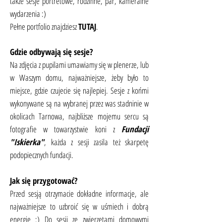
także sesje portretowe, rodzinne, par, kameralne
wydarzenia :)
Pełne portfolio znajdziesz
TUTAJ
.
Gdzie odbywają się sesje?
Na zdjęcia z pupilami umawiamy się w plenerze, lub
w Waszym domu, najważniejsze, żeby było to
miejsce, gdzie czujecie się najlepiej. Sesje z końmi
wykonywane są na wybranej przez was stadninie w
okolicach Tarnowa, najbliższe mojemu sercu są
fotografie w towarzystwie koni z
Fundacji
"Iskierka"
, każda z sesji zasila też skarpetę
podopiecznych fundacji.
Jak się przygotować?
Przed sesją otrzymacie dokładne informacje, ale
najważniejsze to uzbroić się w uśmiech i dobrą
energię :) Do sesji ze zwierzętami domowymi