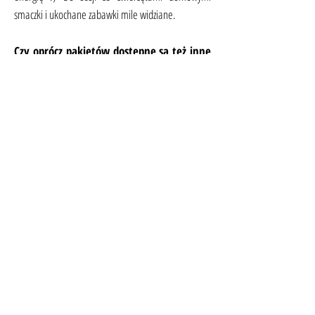
smaczki i ukochane zabawki mile widziane.
Czy oprócz pakietów dostępne są też inne
opcje sesyjne (inna ilość lub typ zdjęć:
portret, fotografia rodzinna, par, itp.)?
Oczywiście, jeśli wśród pakietów nie widzisz opcji dla
siebie, daj znać :)
Jakie zdjęcia otrzymam?
Minimum dwa tygodnie po dniu sesji otrzymasz link
do pobrania zdjęć, w ilości zgodnej z wykupionym
pakietem, w dwóch wersjach: przygotowane do
druku i publikacji w sieci.
Czy wykonujesz zdjęcia w hodowli, sesje
miotów?
Nie wykonuję zdjęć w hodowli, sesji miotów,