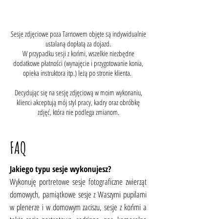
Sesje zdjęciowe poza Tarnowem objęte są indywidualnie
ustalaną dopłatą za dojazd.
W przypadku sesji z końmi, wszelkie niezbędne
dodatkowe płatności (wynajęcie i przygotowanie konia,
opieka instruktora itp.) leżą po stronie klienta.
Decydując się na sesję zdjęciową w moim wykonaniu,
klienci akceptują mój styl pracy, kadry oraz obróbkę
zdjęć, która nie podlega zmianom.
FAQ
Jakiego typu sesje wykonujesz?
Wykonuję portretowe sesje fotograficzne zwierząt
domowych, pamiątkowe sesje z Waszymi pupilami
w plenerze i w domowym zaciszu, sesje z końmi a