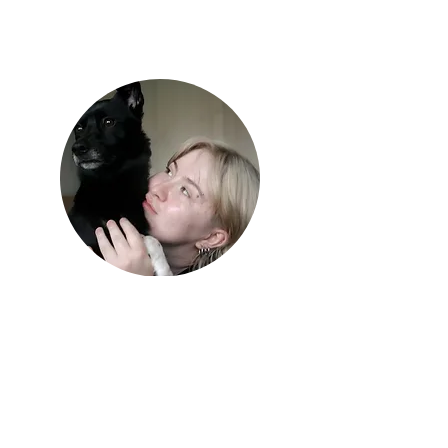
Julia Masłowska
Julia zaopiekuje się Twoim psem, kotem i innymi
zwierzętami domowymi.