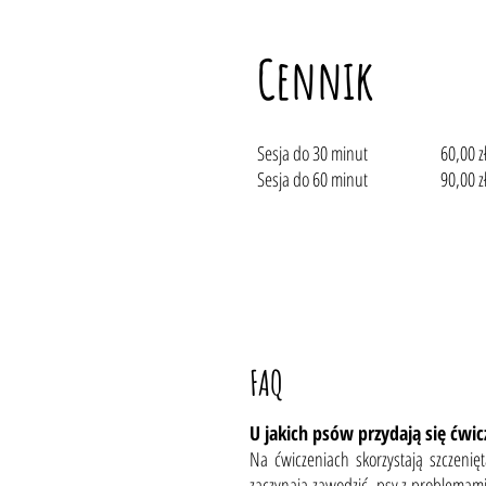
Cennik
Sesja do 30 minut
60,00 z
Sesja do 60 minut
90,00 z
FAQ
U jakich psów przydają się ćwi
Na ćwiczeniach skorzystają szczenięta
zaczynają zawodzić, psy z problemam