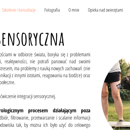
Szkolenie i konsultacje
Fotografia
O mnie
Opieka nad zwierzętami
sensoryczna
ościami w odbiorze świata, boryka się z problemami
ci, reaktywności, nie potrafi panować nad swoimi
ą i stresem, ma problemy z nauką nowych zachowań
(nie
unikacji z innymi istotami, reagowaniu na bodźce)
oraz
połeczne.
 ćwiczenie integracji sensorycznej.
logicznym procesem działającym poza
biór, filtrowanie, przetwarzanie i scalanie informacji
rodowiska tak, by można ich było użyć do celowego