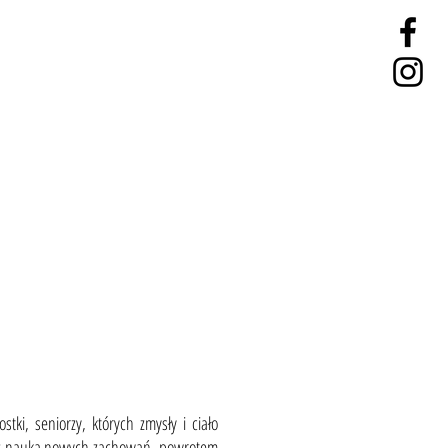
stki, seniorzy, których zmysły i ciało
ci z nauką nowych zachowań, powrotem