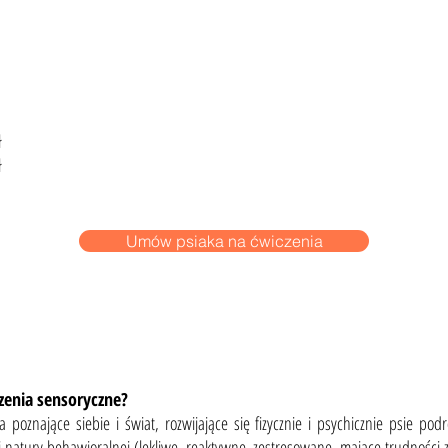
ł
ł
Umów psiaka na ćwiczenia
czenia sensoryczne?
 poznające siebie i świat, rozwijające się fizycznie i psychicznie psie podro
i natury behawioralnej (lękliwe, reaktywne, zestresowane, mające trudnoś