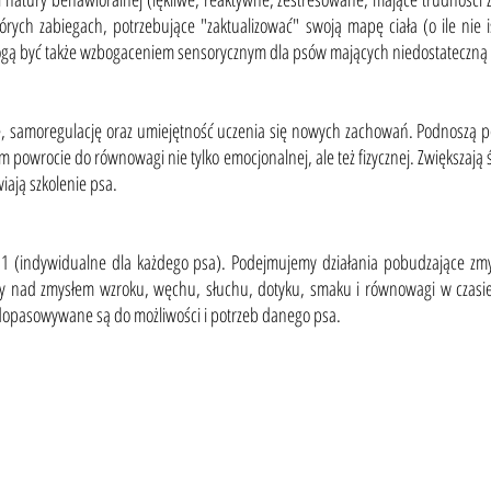
órych zabiegach, potrzebujące "zaktualizować" swoją mapę ciała (o ile nie 
 mogą być także wzbogaceniem sensorycznym dla psów mających niedostateczną 
ę, samoregulację oraz umiejętność uczenia się nowych zachowań. Podnoszą pe
 powrocie do równowagi nie tylko emocjonalnej, ale też fizycznej. Zwiększają 
iają szkolenie psa.
:1 (indywidualne dla każdego psa). Podejmujemy działania pobudzające zm
 nad zmysłem wzroku, węchu, słuchu, dotyku, smaku i równowagi w czasie,
 dopasowywane są do możliwości i potrzeb danego psa.