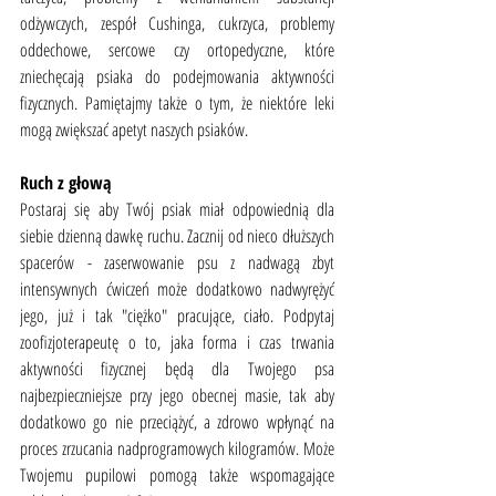
odżywczych, zespół Cushinga, cukrzyca, problemy 
oddechowe, sercowe czy ortopedyczne, które 
zniechęcają psiaka do podejmowania aktywności 
fizycznych. Pamiętajmy także o tym, że niektóre leki 
mogą zwiększać apetyt naszych psiaków. 
Ruch z głową
Postaraj się aby Twój psiak miał odpowiednią dla 
siebie dzienną dawkę ruchu. Zacznij od nieco dłuższych 
spacerów - zaserwowanie psu z nadwagą zbyt 
intensywnych ćwiczeń może dodatkowo nadwyrężyć 
jego, już i tak "ciężko" pracujące, ciało. Podpytaj 
zoofizjoterapeutę o to, jaka forma i czas trwania 
aktywności fizycznej będą dla Twojego psa 
najbezpieczniejsze przy jego obecnej masie, tak aby 
dodatkowo go nie przeciążyć, a zdrowo wpłynąć na 
proces zrzucania nadprogramowych kilogramów. Może 
Twojemu pupilowi pomogą także wspomagające 