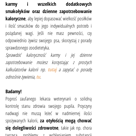
karmy i wszelkich dodatkowych 
smakołyków oraz dzienne zapotrzebowanie 
kaloryczne
, aby lepiej dopasować wielkość posiłków 
i ilość smaczków do jego indywidualnych potrzeb i 
pożądanej wagi. Jeśli nie masz pewności, czy 
odpowiednio żywisz swojego psa, skorzystaj z porady 
sprawdzonego zoodietetyka. 
Sprawdzić kaloryczność karmy i jej dzienne 
zapotrzebowanie możesz korzystając z prostych 
kalkulatorów kalorii np. 
tutaj
 a zapytać o poradę 
odnośnie żywienia, 
tu
.
Badamy!
Poproś zaufanego lekarza weterynarii o solidną 
kontrolę stanu zdrowia swojego pupila. Przyczyny 
nadwagi nie muszą leżeć w nadmiernej ilości 
spożywanych kalorii, 
za otyłością mogą chować 
się dolegliwości zdrowotne
,
takie
jak np. chora 
tarczyca, problemy z wchłanianiem substancji 