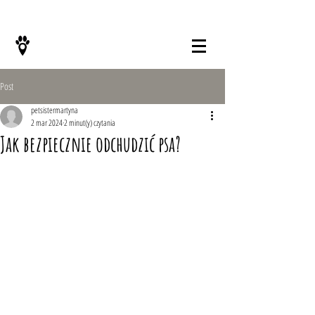
KONTAKT
Post
petsistermartyna
2 mar 2024
2 minut(y) czytania
Jak bezpiecznie odchudzić psa?