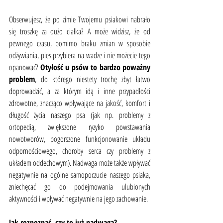
Obserwujesz, że po zimie Twojemu psiakowi nabrało 
się troszkę za dużo ciałka? A może widzisz, że od 
pewnego czasu, pomimo braku zmian w sposobie 
odżywiania, pies przybiera na wadze i nie możecie tego 
opanować? 
Otyłość u psów to bardzo poważny 
problem
, do którego niestety trochę zbyt łatwo 
doprowadzić, a za którym idą i inne przypadłości 
zdrowotne, znacząco wpływające na jakość, komfort i 
długość życia naszego psa (jak np. problemy z 
ortopedią, zwiększone ryzyko powstawania 
nowotworów, pogorszone funkcjonowanie układu 
odpornościowego, choroby serca czy problemy z 
układem oddechowym). Nadwaga może także wpływać 
negatywnie na ogólne samopoczucie naszego psiaka, 
zniechęcać go do podejmowania ulubionych 
aktywności i wpływać negatywnie na jego zachowanie.
Jak rozpoznać, czy to już nadwaga? 