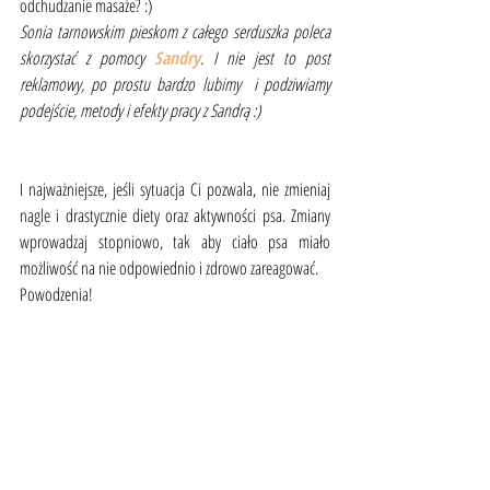
odchudzanie masaże? :) 
Sonia tarnowskim pieskom z całego serduszka poleca 
skorzystać z pomocy 
Sandry
. I nie jest to post 
reklamowy, po prostu bardzo lubimy  i podziwiamy  
podejście, metody i efekty pracy z Sandrą :)
I najważniejsze, jeśli sytuacja Ci pozwala, nie zmieniaj 
nagle i drastycznie diety oraz aktywności psa. Zmiany 
wprowadzaj stopniowo, tak aby ciało psa miało 
możliwość na nie odpowiednio i zdrowo zareagować. 
Powodzenia!
Tagi:
Wskazówki i porady
Zdrowie psa
Życie z psem
Wskazówki i porady
Zdrowie psa