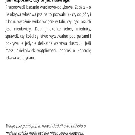
Przeprowadź badanie wzrokowo-dotykowe. Zobacz - o 
ile okrywa włosowa psa na to pozwala :) - czy od góry i 
z boku wyraźnie widać wcięcie w talii, czy jego brzuch 
jest nieobwisły. Dotknij okolice żeber, miednicy, 
sprawdź, czy kości są łatwo wyczuwalne pod palcami i 
pokrywa je jedynie delikatna warstwa tłuszczu.  Jeśli 
masz jakiekolwiek wątpliwości, poproś o kontrolę 
lekarza weterynarii. 
Ważąc psa pamiętaj, że nawet dodatkowe pół kilo u 
małego psiaka może być dla niego sporą nadwagą.