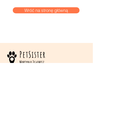
Wróć na stronę główną
PetSister
Martyna Zgłobisz
petsistermartyna@gmail.com
515 635 453
Tarnów