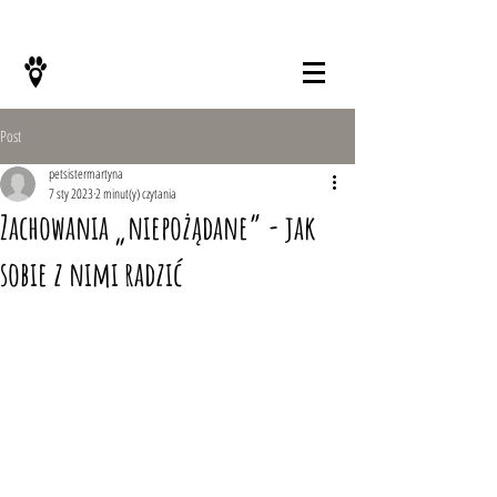
KONTAKT
Post
petsistermartyna
7 sty 2023
2 minut(y) czytania
Zachowania „niepożądane” - jak
sobie z nimi radzić