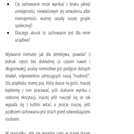
Czy zachowanie może wynikać z braku jakiejś 
umiejętności, niewłaściwym jej utrwaleniu albo 
nieznajomości ważnej zasady naszej grupki 
społecznej?
Dlaczego akurat to zachowanie jest dla mnie 
uciążliwe?
Wyzwanie niemalże jak dla detektywa, prawda? :) 
Jednak często bez dokładnej (a czasem nawet i 
długotrwałej) analizy niemożliwe jest podjęcie dalszych 
działań, odpowiednio adresujących naszą "trudność". 
Dla przykładu: mamy psa, który skacze na gości. Inaczej 
będziemy z nim pracować, jeśli skakanie wynika z 
radosnej ekscytacji, inaczej jeśli nauczył się, że tak 
wypada się z ludźmi witać, a jeszcze inaczej, jeśli 
podłożem zachowania jest strach przed odwiedzającymi 
osobami.
W przypadku, gdy nie jesteśmy sami w stanie dociec 