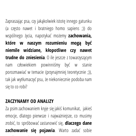
Zapraszając psa, czy jakąkolwiek istotę innego gatunku 
(a często nawet i bratniego homo sapiens ;)) do 
wspólnego życia, napotykać możemy 
zachowania, 
które w naszym rozumieniu mogą być 
niemile widziane, kłopotliwe czy nawet 
trudne do zniesienia
. O ile jeszcze z towarzyszącym 
nam człowiekiem powinniśmy być w stanie 
porozmawiać w temacie (przynajmniej teoretycznie ;)), 
tak jak wytłumaczyć psu, że niekoniecznie podoba nam 
się to co robi?
ZACZYNAMY OD ANALIZY
Za psim zachowaniem kryje się jakiś komunikat,  jakieś 
emocje, dlatego pierwsze i najważniejsze, co musimy 
zrobić, to spróbować zastanowić się, 
dlaczego dane 
zachowanie się pojawia
. Warto zadać sobie 