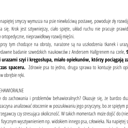
piętej smyczy wymusza na psie niewłaściwą postawę, powoduje zły rozwój fi
 się. Krok jest sztywniejszy, ciało spięte, układ ruchu nie pracuje prawidł
 ortopedyczne, nieprawidłowy rozwój mięśni.
przy tym chodzące na obroży, narażone są na uszkodzenia tkanek i urazy 
niedawne badanie szwedzkich naukowców z Andersem Hallgrenem na czele, 
razami szyi i kręgosłupa, miało opiekunów, którzy pociągają za
czas spaceru.
  Zdrowie psa to jedno, druga sprawa to kontuzje psich op
 w obrębie ręki. 
BEHAWIORALNE
 do zachowania i problemów behawioralnych? Okazuje się, że bardzo dużo.
zaczyna analizować otoczenie w poszukiwaniu jego przyczyny, bo ze spiętym ps
trzegawczy czy stresująca okoliczność. W takich momentach może dojść do (nie
z fizycznym wysztywnieniem np. widokiem innego psa, człowieka. Na napiętej 