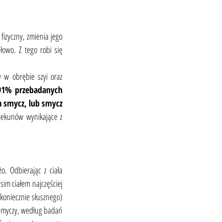
zyczny, zmienia jego 
owo. Z tego robi się 
w obrębie szyi oraz 
91% przebadanych 
 smycz, lub smycz 
iekunów wynikające z 
 Odbierając z ciała 
im ciałem najczęściej 
koniecznie słusznego) 
smyczy, według badań 