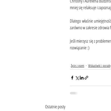
Christiny i Auréliena Budzins
mniej się relaksuje i zapozna
Dlatego właśnie umiejętnoś
zarówno w zakresie zdrowia fi
Jeśli mierzysz się z probleme
rozwiązanie :)
Życie z psem
Wskazówki i porady
Ostatnie posty