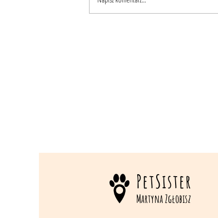
PETSITTER – dlaczego stworzyłam ten kurs i jak
może odmienić Twoją pracę ze zwierzętami :)
PetSister
Martyna Zgłobisz