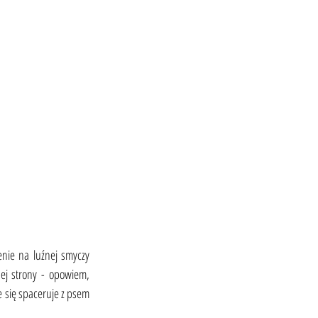
nie na luźnej smyczy 
). Ale podejdziemy to zagadnienie z innej strony - opowiem, 
e się spaceruje z psem 