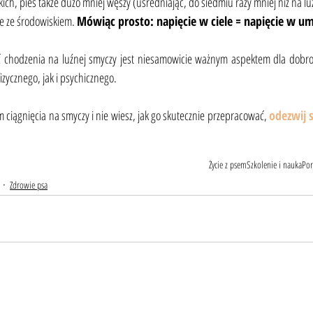
kich, pies także dużo mniej węszy (uśredniając, do siedmiu razy mniej niż na luź
je ze środowiskiem. 
Mówiąc prosto: napięcie w ciele = napięcie w um
ć chodzenia na luźnej smyczy jest niesamowicie ważnym aspektem dla dobros
zycznego, jak i psychicznego. 
m ciągnięcia na smyczy i nie wiesz, jak go skutecznie przepracować, 
odezwij s
Życie z psem
Szkolenie i nauka
Por
Zdrowie psa