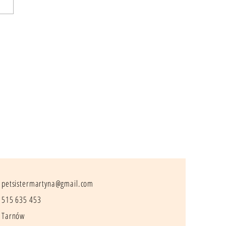
o tak często wspominam o tej relacji?
petsistermartyna@gmail.com
515 635 453
Tarnów