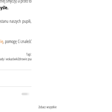
nej smyczy) a przez to 
yśle.
tanu naszych pupili, 
ię
, pomogę Ci znaleźć 
Tagi:
ady i wskazówki
Zdrowie psa
Zobacz wszystkie