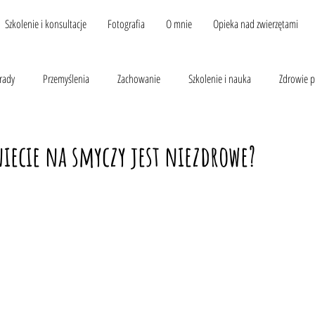
Szkolenie i konsultacje
Fotografia
O mnie
Opieka nad zwierzętami
rady
Przemyślenia
Zachowanie
Szkolenie i nauka
Zdrowie p
iecie na smyczy jest niezdrowe?